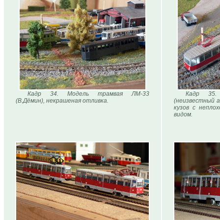
Кадр 34. Модель трамвая ЛМ-33
Кадр 35.
(В.Дёмин), некрашеная отливка.
(неизвестный а
кузов с непло
видом.