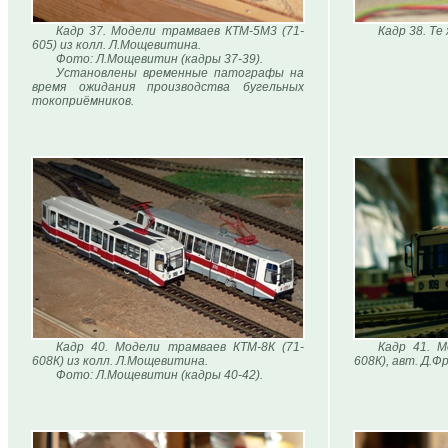
Кадр 37. Модели трамваев КТМ-5М3 (71-
Кадр 38. Те
605) из колл. Л.Мощевитина.
Фото: Л.Мощевитин (кадры 37-39).
Установлены временные патографы на
время ожидания производства бугельных
токоприёмников.
Кадр 40. Модели трамваев КТМ-8К (71-
Кадр 41. М
608К) из колл. Л.Мощевитина.
608К), авт. Д.Ф
Фото: Л.Мощевитин (кадры 40-42).