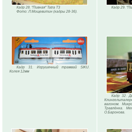
Кадр 28. "Пивная" Tatra T3
Кадр 29. "Пи
Фото: Л.Мощевитин (кадры 28-36).
Кадр 31. Игрушечный трамвай SIKU.
Колея 12мм
Кадр 32. 
Клингельталерс
вагоном. Микро
Травлёнка. Ме
О.Баронова.