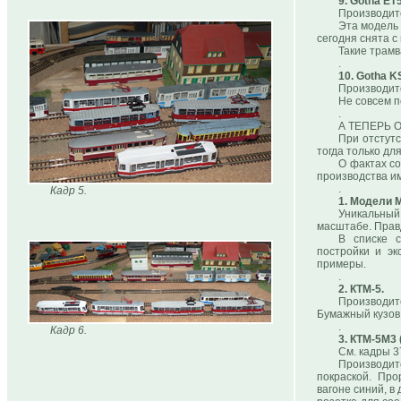
9. Gotha ЕТ
Производите
Эта модель 
сегодня снята с
Такие трамв
.
10. Gotha 
Производите
Не совсем п
.
А ТЕПЕРЬ 
При отстутс
тогда только дл
О фактах со
производства и
.
Кадр 5.
1. Модели 
Уникальный
масштабе. Правд
В списке с
постройки и э
примеры.
.
2. КТМ-5.
Производит
Бумажный кузов
.
Кадр 6.
3. КТМ-5М3 
См. кадры 3
Производит
покраской. Пр
вагоне синий, в