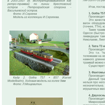
ЛМ-33/ЛП-33 ра
в 2005-2007 гг. эксплуатировавшегося как
.
ретро-трамвай по линии Крестовский
Итак, поста
остров - Петроградская сторона -
.
Васильевский остров.
1. Gotha T5
Фото: И.Сергеев
Производите
Модель из коллекции И.Сергеева.
Это качест
вагон оборудо
(точнее, TTm), 
Такие трамв
Одессе (быстро
ликвидации там
Николаеве, Лие
.
2. Tatra T3 
Производите
Это т.н. "
тележками на к
намного длинне
трамвай можно к
Существует 
.
3. Фантомы
Производит
Кадр 2. Gotha T57 + B57 (Karsei
Данный тра
Modellbahn). Ходовая модель на колее 9мм
нельзя про нег
Фото: Л.Мощевитин.
незначительна.
игрушечных маг
.
4. Двухосн
Производите
Микросерий