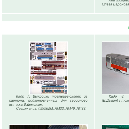
Лев Мощеви
Олега Баронова
Кадр 7. Выкройки трамваев-склеек из
Кадр 8. 
картона, подготовленных для серийного
(В.Дёмин) с то
выпуска В.Деминым.
Сверху вниз: ЛМ68ММ, ЛМ33, ЛМ49, ЛП33.