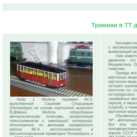
Трамваи в ТТ 
Как известн
с автомобилям
вымирающей экзо
Нам извест
движение - это
Мощевитина. О
тематики.
Прежде всег
картонных модел
картонная модел
четырёх разнов
прототип по со
петербургского
трамвайных ваг
Кадр 1. Модель трамвая МС4,
окраске, в окра
выполненная Сергеем Старцевым
голубой), а так
(Петербург) на основе картонной выкройки
картонная моде
В.Дёмина. Модель оборудована
(
Примечание
металлическими колесами, проволочным
"М" - моторный,
токосъемником и имитацией интерьера.
Все эти тра
Изготовлена по мотивам трамвайного
преимуществен
вагона МС4, восстновленного в
города СССР. Н
Василеостровском трампарке Петербурга и