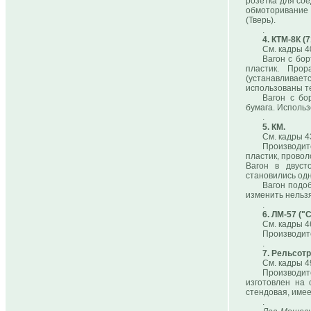
розетка для со
обмоторивание 
(Тверь).
.
4. КТМ-8К (7
См. кадры 4
Вагон с бо
пластик. Прор
(устанавливаетс
использованы те
Вагон с бо
бумага. Использ
.
5. КМ.
См. кадры 4
Производит
пластик, провол
Вагон в двуст
становились од
Вагон подо
изменить нельзя
.
6. ЛМ-57 ("
См. кадры 4
Производите
.
7. Рельсот
См. кадры 4
Производит
изготовлен на 
стендовая, имее
.