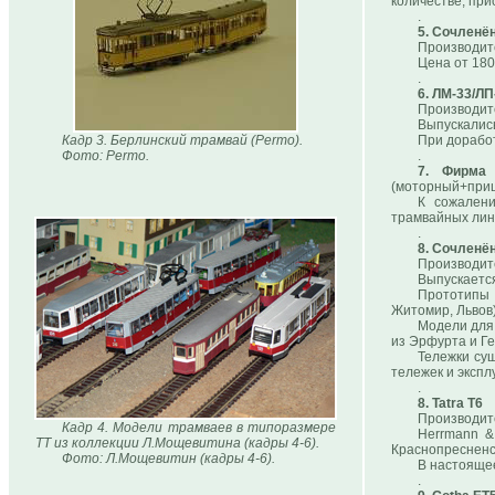
количестве, при
.
5. Сочленё
Производите
Цена от 180
.
6. ЛМ-33/ЛП
Производит
Выпускались
Кадр 3. Берлинский трамвай (Permo).
При дорабо
Фото: Permo.
.
7. Фирма
(моторный+прице
К сожалени
трамвайных лин
.
8. Сочленё
Производите
Выпускается
Прототипы 
Житомир, Львов)
Модели для
из Эрфурта и Г
Тележки сущ
тележек и экспл
.
8. Tatra T6
Производите
Кадр 4. Модели трамваев в типоразмере
Herrmann &
ТТ из коллекции Л.Мощевитина (кадры 4-6).
Краснопресненс
Фото: Л.Мощевитин (кадры 4-6).
В настоящее
.