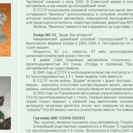
"виллисов" начиная с лета 1942. В Советской армии в осн
автомобиль и как легкий артиллерийский тягач.
В СССР пользовался огромной популярностью как во врем
оставшиеся "виллисы" использовались в сельском хозяйств
которым требовался автомобиль повышенной проходимости
для председателя колхоза, секретаря райкома, директора МТС 
Модель.
"Виллисы" имеются как в варианте на подставке, т
.
Dodge WC-51
, "Додж Три четверти"
Американский армейский грузовой ("полугрузовой"?) 
Выпускался фирмой Dodge в 1941-1945 гг. Поставлялся по 
тысяч машин.
Мощность 92 л.с., скорость 87 км/ч, грузоподъё
цельнометаллический кузов с тентом.
В армии США подобные автомобили относились к
грузоподъемностью 3/4 тонны. Отсюда и прозвище "Три
автомобилей не существовало.
В 1945 году в СССР в небольшом количестве поступал и 
62 грузоподьемностью 1,5 т. Такая модель тоже имеется.
В СССР после войны "Доджи" исчезли с дорог быстрее 
машин - сказалось отсутствие соотвествующих масел, запчас
кабины, небольщой кузов) не способствовали его применению
В 1953 году на Горьковском автозаводе начали выпускать 
ГАЗ-62 грузоподъемностью 1 тонна. Первый вариант напомин
серию пошел вариант с кабиной над двигателем, похожи
выпущено несколько десятков, после чего перешли на выпу
"шишигу" ГАЗ-66 можно считать в некотором смысле "потомком
.
Грузовик GMC CCKW-352/353
"Вы, конечно, можете называть наш автомобиль "Студебе
Ближайший родственник знаменитого в России "Студебекке
т.е. грузоподъемностью 2.5 тонны. Выпускался в США в 1941-