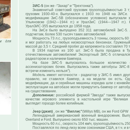
.
ЗИС-5
(он же -"Захар" и "Трехтонка").
Знаменитый советский грузовик грузоподъёмностью 3 т
грузовик 1930-40-х. Выпускался с 1933 по 1948 на ЗИСе
модификацию ЗиС-5В (обозначение условное) выпускали з
Ульяновске (1942—1944 гг.) и УралЗиС (1944—1947 гг.).
УралЗИС-355 выпускался до 1958 года.
На ЗиСе было выпущено 352 311 автомобилей ЗиС-5. 
подсчетам, более 530 тысяч таких автомобилей
Мощность 73 л.с., грузоподъемность 3 тонны, скорость 60 
м для
и мог работать на любых низкосортных бензинах. Груженый
массой до 3,5 т. Средний пробег до капремонта составлял 70 т
В 1934 партия из 100 шт. ЗиС-5 была продана в Ту
отечественным автомобилем! Экспортный ЗИС-5 отличалс
радиатором и наличием бампера.
На базе ЗИС-5 выпускалось большое количество 
ассенизаторских бочек. Выпускались также автобусы ЗИС-8
встречи изменить нельзя").
Модель
имеет неточности - радиатор у ЗИС-5 имел другу
правило, не ставился бампер, а на модели он есть. Од
модификации, да и серийные машины изредка шли с конвейер
эксплуатации на автобазе могли прикрутить бампер от автобу
на существование.
Дополнение:
российской фирмой "Звезда" также выпуска
качестве игрового элемента в настольной игре "Великая 
выглядит гораздо более копийным.
.
Jeep (джип)
, он же
"Виллис"
(Willys MB), он же Ford GPW
Легендарный американский военный внедорожник. Выпус
Overland и Ford. Выпушено около 650 тыс. машин.
Мощность 60 л.с., скорость 104 км/ч, грузоподъёмность 250
Поставлялся по ленд-лизу всем союзникам США, в т.ч. и 