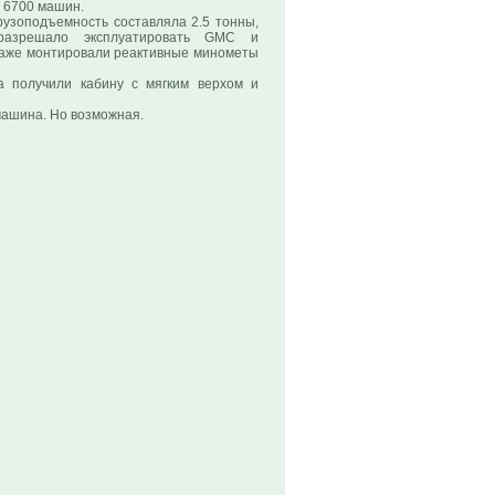
у 6700 машин.
грузоподъемность составляла 2.5 тонны,
разрешало эксплуатировать GMC и
 даже монтировали реактивные минометы
а получили кабину с мягким верхом и
машина. Но возможная.