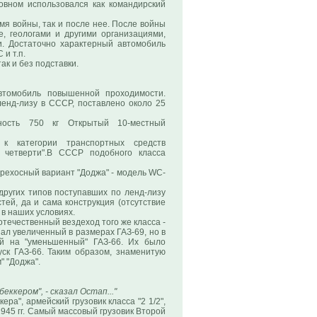
овном использовался как командирский
я войны, так и после нее. После войны
е, геологами и другими организациями,
. Достаточно характерный автомобиль
и т.п.
ак и без подставки.
автомобиль повышенной проходимости.
ленд-лизу в СССР, поставлено около 25
мность 750 кг Открытый 10-местный
 категории транспортных средств
 четверти".В СССР подобного класса
трехосный вариант "Доджа" - модель WC-
других типов поступавших по ленд-лизу
тей, да и сама конструкция (отсутствие
 в наших условиях.
отечественный вездеход того же класса -
ал увеличенный в размерах ГАЗ-69, но в
й на "уменьшенный" ГАЗ-66. Их было
ск ГАЗ-66. Таким образом, знаменитую
" "Доджа".
ккером", - сказал Остап..."
ра", армейский грузовик класса "2 1/2",
1945 гг. Самый массовый грузовик Второй