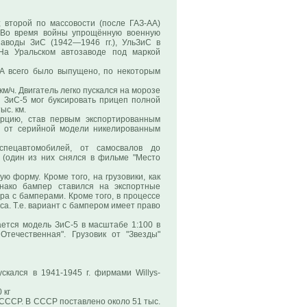
; второй по массовости (после ГАЗ-АА)
. Во время войны упрощённую военную
аводы ЗиС (1942—1946 гг.), УльЗиС в
 На Уральском автозаводе под маркой
А всего было выпущено, по некоторым
км/ч. Двигатель легко пускался на морозе
 ЗиС-5 мог буксировать прицеп полной
ыс. км.
рцию, став первым экспортированным
я от серийной модели никелированным
спецавтомобилей, от самосвалов до
 (один из них снялся в фильме "Место
ю форму. Кроме того, на грузовики, как
нако бампер ставился на экспортные
а с бамперами. Кроме того, в процессе
са. Т.е. вариант с бампером имеет право
ется модель ЗиС-5 в масштабе 1:100 в
Отечественная". Грузовик от "Звезды"
кался в 1941-1945 г. фирмами Willys-
 кг
в СССР. В СССР поставлено около 51 тыс.