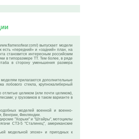
дии
//www.flamesofwar.com/) выпускает модели
ах есть «передний» и «задний» план, на
нта становится интересным российским
ки в типоразмере ТТ. Тем более, в ряде
штаба в сторону уменьшения размера
ым моделям прилагаются дополнительные
ка лобового стекла, крупнокалиберный
 отлитые целиком (или почти целиком),
лесами; у грузовиков в таком варианте в
подобных моделей военной и военно-
, Венгрии, Финляндии.
дирские "Хорьхи" и "Штайры", мотоциклы
ягачи СТЗ-5 "Сталинец", американские
тьей модельной эпохе» и пригодных к