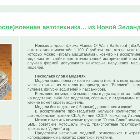
осле)военная автотехника... из Новой Зелан
Новозеландская фирма Flames Of War / Battlefront (http:
автотехники в масштабе 1:100. С учётом того, что на макет
которых можно «играть масштабами», кое-что из ассортиме
моделистам - любителям отечественной исторической темати
случаев фирмой допускаются некоторые нарушения мас
моделей.
.
Несколько слов о моделях
Модели выполнены литьем из смолы (resin), к некотор
части отлитые из металла (например, для "Виллиса" - рам
пулемет, фигурки водителей и пассажиров).
Большинство моделей выполнены в двух вариантах: либо
на подставке; либо без подставки, сборные, с отдельными ко
кабине может сидеть водитель.
Модели без подставки (сборные) дороже почти вдвое!
В ассортименте производителя большое количество 
автомобильной техники США, Англии, СССР, Германии, Италии
Можно отметить немецкие грузовики "Опель-Блиц", коман
БМВ, советские мотоциклы М-72, транспортные тракторы-т
трехосные "Доджи" и др.
Представим несколько моделей, относящихся к «тре
использованию на макетах советской тематики.