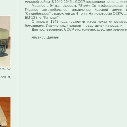
мировой войны. В 1942-1945 в СССР поставлено по ленд-лиз
Мощность 94 л.с., скорость 72 км/ч. Хотя официальная 
Главное автомобильное управление Красной армии 
"Студебеккеры" с нагрузкой до 4 тонн. На некоторые CCKW
БМ-13 (т.е. "Катюши").
С апреля 1943 года грузовики из-за нехватки металл
боковинами. Именно такой вариант представлен на модели.
Для послевоенного СССР это, конечно, довольно редкая 
.
Арсений Цаплев.
ИЛ-157
сса и,