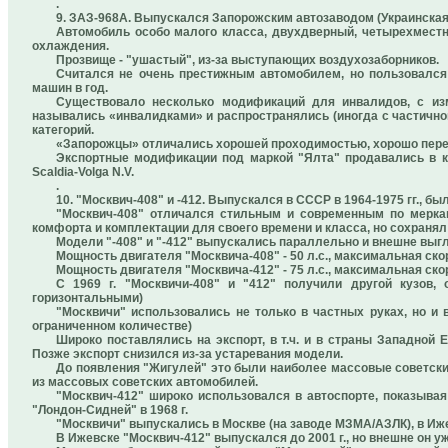
.
9. ЗАЗ-968А. Выпускался Запорожским автозаводом (Украинская С
Автомобиль особо малого класса, двухдверный, четырехместны
охлаждения.
Прозвище - "ушастый", из-за выступающих воздухозаборников.
Считался не очень престижным автомобилем, но пользовался
машин в год.
Существовало несколько модификаций для инвалидов, с из
назывались «инвалидками» и распространялись (иногда с частично
категорий.
«Запорожцы» отличались хорошей проходимостью, хорошо пере
Экспортные модификации под маркой "Ялта" продавались в к
Scaldia-Volga N.V.
.
10. "Москвич-408" и -412. Выпускался в СССР в 1964-1975 гг., б
"Москвич-408" отличался стильным и современным по мерка
комфорта и комплектации для своего времени и класса, но сохран
Модели "-408" и "-412" выпускались параллельно и внешне выгл
Мощность двигателя "Москвича-408" - 50 л.с., максимальная ско
Мощность двигателя "Москвича-412" - 75 л.с., максимальная ско
С 1969 г. "Москвичи-408" и "412" получили другой кузов
горизонтальными)
"Москвичи" использовались не только в частных руках, но и в
ограниченном количестве)
Широко поставлялись на экспорт, в т.ч. и в страны Западной
Позже экспорт снизился из-за устаревания модели.
До появления "Жигулей" это были наиболее массовые советски
из массовых советских автомобилей.
"Москвич-412" широко использовался в автоспорте, показывая
"Лондон-Сидней" в 1968 г.
"Москвичи" выпускались в Москве (на заводе МЗМА/АЗЛК), в Ижевс
В Ижевске "Москвич-412" выпускался до 2001 г., но внешне он уж