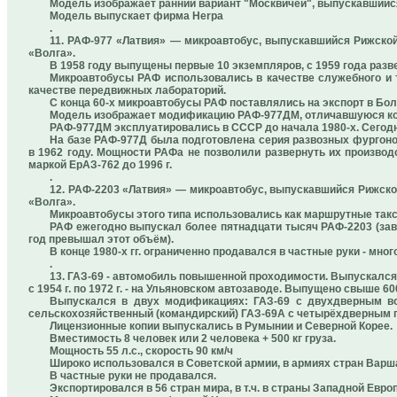
Модель изображает ранний вариант "Москвичей", выпускавшийся 
Модель выпускает фирма Herpa
.
11. РАФ-977 «Латвия» — микроавтобус, выпускавшийся Рижской
«Волга».
В 1958 году выпущены первые 10 экземпляров, с 1959 года раз
Микроавтобусы РАФ использовались в качестве служебного и т
качестве передвижных лабораторий.
С конца 60-х микроавтобусы РАФ поставлялись на экспорт в Болг
Модель изображает модификацию РАФ-977ДМ, отличавшуюся ко
РАФ-977ДМ эксплуатировались в СССР до начала 1980-х. Сегодн
На базе РАФ-977Д была подготовлена серия развозных фургонов
в 1962 году. Мощности РАФа не позволили развернуть их производс
маркой ЕрАЗ-762 до 1996 г.
.
12. РАФ-2203 «Латвия» — микроавтобус, выпускавшийся Рижско
«Волга».
Микроавтобусы этого типа использовались как маршрутные такс
РАФ ежегодно выпускал более пятнадцати тысяч РАФ-2203 (заво
год превышал этот объём).
В конце 1980-х гг. ограниченно продавался в частные руки - мн
.
13. ГАЗ-69 - автомобиль повышенной проходимости. Выпускался в
с 1954 г. по 1972 г. - на Ульяновском автозаводе. Выпущено свыше 60
Выпускался в двух модификациях: ГАЗ-69 с двухдверным в
сельскохозяйственный (командирский) ГАЗ-69А с четырёхдверным
Лицензионные копии выпускались в Румынии и Северной Корее.
Вместимость 8 человек или 2 человека + 500 кг груза.
Мощность 55 л.с., скорость 90 км/ч
Широко использовался в Советской армии, в армиях стран Варша
В частные руки не продавался.
Экспортировался в 56 стран мира, в т.ч. в страны Западной Евр