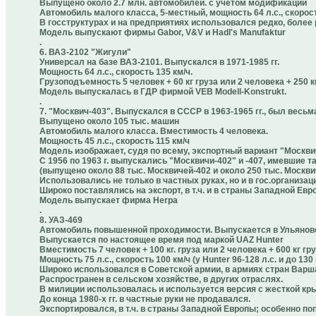
Выпущено около 2.7 млн. автомобилей. с учетом модификаций
Автомобиль малого класса, 5-местный, мощность 64 л.с., скорост
В госструктурах и на предприятиях использовался редко, более
Модель выпускают фирмы Gabor, V&V и Hadl's Manufaktur
.
6. ВАЗ-2102 "Жигули"
Универсал на базе ВАЗ-2101. Выпускался в 1971-1985 гг.
Мощность 64 л.с., скорость 135 км/ч.
Грузоподъемность 5 человек + 60 кг груза или 2 человека + 250 к
Модель выпускалась в ГДР фирмой VEB Modell-Konstrukt.
.
7. "Москвич-403". Выпускался в СССР в 1963-1965 гг., был весьм
Выпущено около 105 тыс. машин
Автомобиль малого класса. Вместимость 4 человека.
Мощность 45 л.с., скорость 115 км/ч
Модель изображает, судя по всему, экспортный вариант "Москви
С 1956 по 1963 г. выпускались "Москвичи-402" и -407, имевшие 
(выпущено около 88 тыс. Москвичей-402 и около 250 тыс. Москви
Использовались не только в частных руках, но и в гос.организаци
Широко поставлялись на экспорт, в т.ч. и в страны Западной Евр
Модель выпускает фирма Herpa
.
8. УАЗ-469
Автомобиль повышенной проходимости. Выпускается в Ульяновске 
Выпускается по настоящее время под маркой UAZ Hunter
Вместимость 7 человек + 100 кг. груза или 2 человека + 600 кг гру
Мощность 75 л.с., скорость 100 км/ч (у Hunter 96-128 л.с. и до 1
Широко использовался в Советской армии, в армиях стран Варша
Распространен в сельском хозяйстве, в других отраслях.
В милиции использовалась и используется версия с жесткой кр
До конца 1980-х гг. в частные руки не продавался.
Экспортировался, в т.ч. в страны Западной Европы; особенно по