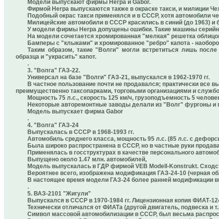
Модели выпускают фирмы Herpa и Gabor.
Фирмой Herpa выпускаются также в окраске такси, и милиции Чех
Подобный окрас такси применялся и в СССР, хотя автомобили чер
Милицейские автомобили в СССР красились в синий (до 1963) и б
У модели фирмы Herpa допущены ошибки. Такие машины серийн
На модели сочетается хромированная "мелкая" решетка облицовки
Бамперы с "клыками" и хромированное "ребро" капота - наоборот,
Таким образом, такие "Волги" могли встретиться лишь после 
образца и "украсить" капот.
.
3. "Волга" ГАЗ-22.
Универсал на базе "Волги" ГАЗ-21, выпускался в 1962-1970 гг.
В частное пользование почти не продавался; практически все
преимущественно таксопарками, торговыми организациями и служб
Мощность 75 л.с., скорость 125 км/ч, грузоподъемность 5 человек 
Некоторые авторемонтные заводы делали из "Волг" фургоны и 
Модель выпускает фирма Gabor
.
4. "Волга" ГАЗ-24
Выпускалась в СССР в 1968-1993 гг.
Автомобиль среднего класса, мощность 95 л.с. (85 л.с. с дефор
Была широко распространена в СССР, но в частные руки продав
Применялась в госструктурах в качестве персонального автомоб
Выпущено около 1.47 млн. автомобилей,
Модель выпускалась в ГДР фирмой VEB Modell-Konstrukt. Сходс
Вероятнее всего, изображена модификация ГАЗ-24-10 (черная об
В настоящее время модели ГАЗ-24 более ранней модификации в
.
5. ВАЗ-2101 "Жигули"
Выпускался в СССР в 1970-1984 гг. Лицензионная копия ФИАТ-124,
Технически отличался от ФИАТа (другой двигатель, подвеска и т.п
Символ массовой автомобилизации в СССР, был весьма распростр