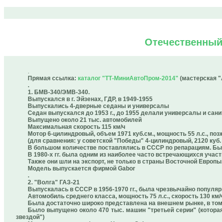
Отечественный 
.
Прямая ссылка:
каталог "ТТ-МиниАвтоПром-2014"
(мастерская "
.
1. БМВ-340/ЭМВ-340.
Выпускался в г. Эйзенах, ГДР, в 1949-1955
Выпускались 4-дверные седаны и универсалы
Седан выпускался до 1953 г., до 1955 делали универсалы и сан
Выпущено около 21 тыс. автомобилей
Максимальная скорость 115 км/ч
Мотор 6-цилиндровый, объем 1971 куб.см., мощность 55 л.с., позж
(для сравнения: у советской "Победы" 4-цилиндровый, 2120 куб. с
В большом количестве поставлялись в СССР по репарациям. Был
В 1980-х гг. была одним из наиболее часто встречающихся учас
Также они шли на экспорт, не только в страны Восточной Европы
Модель выпускается фирмой Gabor
.
2. "Волга" ГАЗ-21
Выпускалась в СССР в 1956-1970 гг., была чрезвычайно популяр
Автомобиль среднего класса, мощность 75 л.с., скорость 130 км/
Была достаточно широко представлена на внешнем рынке, в том
Было выпущено около 470 тыс. машин "третьей серии" (которая 
звездой")