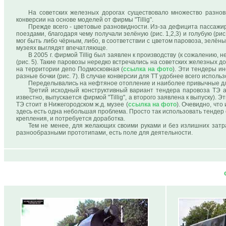
На советских железных дорогах существовало множество разнов
конверсии на основе моделей от фирмы "Tillig".
Прежде всего - цветовые разновидности. Из-за дефицита пассажи
поездами, благодаря чему получали зелёную (рис. 1,2,3) и голубую (рис
мог быть либо чёрным, либо, в соответствии с цветом паровоза, зелё
музеях выглядят впечатляюще.
В 2005 г. фирмой Tillig был заявлен к производству (к сожалению
(рис. 5). Такие паровозы нередко встречались на советских железных дор
на территории депо Подмосковная (
ссылка на фото
). Эти тендеры и
разные бочки (рис. 7). В случае конверсии для ТТ удобнее всего исполь
Переделывались на нефтяное отопление и наиболее привычные для
Третий исходный конструктивный вариант тендера паровоза ТЭ ан
известно, выпускается фирмой "Tillig", а второго заявлена к выпуску).
ТЭ стоит в Нижегородском ж.д. музее (
ссылка на фото
). Очевидно, что
здесь есть одна небольшая проблема. Просто так использовать тендер
крепления, и потребуется доработка.
Тем не менее, для желающих своими руками и без излишних затр
разнообразными прототипами, есть поле для деятельности.