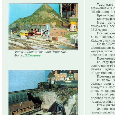
Тема макет
включением в 
(Швейцария,Чехи
Время года 
Конструкти
Макет выпо
стыкуется с со
17,3 метра.
Основной н
40х40, которые
Каждая рама им
По перимет
фронтальная дос
которые могут 
Фото 1. Депо у станции "Моорбах".
создавая впечат
Фото:
О.Сергеев
Противопыл
Конструкци
вентиляцию (4 
макета. Задни
предусматривае
Прогулка п
В левой ч
эксплуатации 
виадуков и мос
равнину , где п
На этой вет
паровая тяга и
на двух станция
Станция "М
Здание ста
гамма и располо