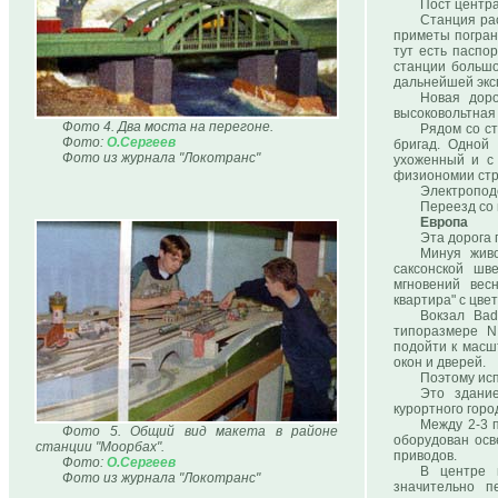
Пост центра
Станция ра
приметы погран
тут есть паспо
станции большо
дальнейшей экс
Новая доро
высоковольтная 
Фото 4. Два моста на перегоне.
Рядом со с
Фото:
О.Сергеев
бригад. Одной 
Фото из журнала "Локотранс"
ухоженный и с 
физиономии стр
Электроподс
Переезд со
Европа
Эта дорога 
Минуя жив
саксонской шв
мгновений вес
квартира" с цвет
Вокзал Bad
типоразмере N
подойти к масш
окон и дверей.
Поэтому исп
Это здание
курортного горо
Между 2-3 
Фото 5. Общий вид макета в районе
оборудован осв
станции "Моорбах".
приводов.
Фото:
О.Сергеев
В центре 
Фото из журнала "Локотранс"
значительно п