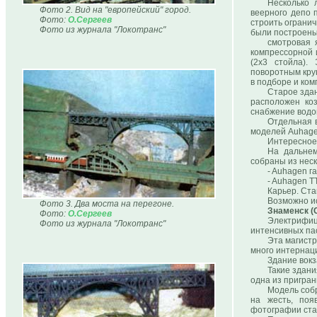
Несколько 
Фото 2. Вид на "европейский" город.
веерного депо 
Фото:
О.Сергеев
строить огранич
Фото из журнала "Локотранс"
были построены 
смотровая 
компрессорной 
(2х3 стойла).
поворотным кру
в подборе и ком
Старое здан
расположен коз
снабжение водой
Отдельная в
моделей Auhagen
Интересное
На дальнем
собраны из нес
- Auhagen г
- Auhagen T
Карьер. Ста
Возможно и
Фото 3. Два моста на перегоне.
Знаменск (
Фото:
О.Сергеев
Электрифи
Фото из журнала "Локотранс"
интенсивных пас
Эта магистр
много интернаци
Здание вокз
Такие здани
одна из пригран
Модель собр
на жесть, поя
фотографии ста