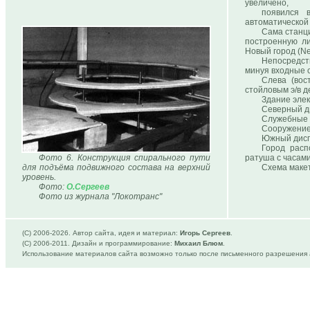
увеличено,
появился 
автоматической 
Сама станци
построенную ли
Новый город (Ne
Непосредст
минуя входные 
Слева (вос
стойловым э/в д
Здание элек
Северный ди
Служебные 
Сооружение
Южный дисп
Город расп
Фото 6. Конструкция спирального пути
ратуша с часами
для подъёма подвижного состава на верхний
Схема маке
уровень.
Фото:
О.Сергеев
Фото из журнала "Локотранс"
(C) 2006-
2026. Автор сайта, идея и материал:
Игорь Сергеев
.
(C) 2006-2011. Дизайн и программирование:
Михаил Блюм
.
Использование материалов сайта возможно только после письменного разрешения 