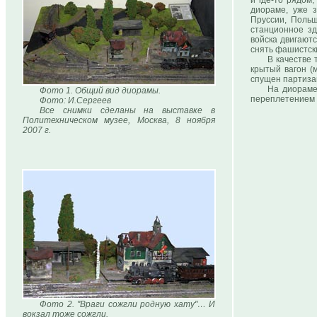
и где-то рядом,
диораме, уже з
Пруссии, Польш
станционное з
войска двигают
снять фашистск
В качестве 
крытый вагон (
спущен партизан
На диораме
Фото 1. Общий вид диорамы.
переплетением р
Фото: И.Сергеев
Все снимки сделаны на выставке в
Политехническом музее, Москва, 8 ноября
2007 г.
Фото 2. "Враги сожгли родную хату"… И
вокзал тоже сожгли.