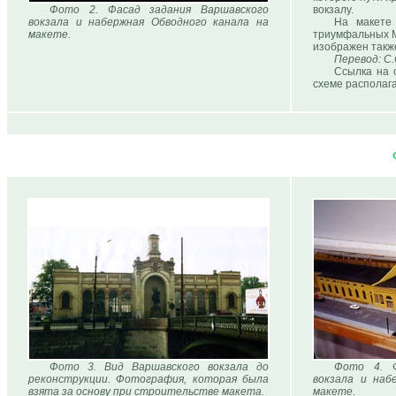
Фото 2. Фасад задания Варшавского
вокзалу.
вокзала и набержная Обводного канала на
На макете 
макете.
триумфальных М
изображен такж
Перевод: С.
Ссылка на 
схеме располаг
Фото 3. Вид Варшавского вокзала до
Фото 4. Ф
реконструкции. Фотография, которая была
вокзала и наб
взята за основу при строительстве макета.
макете.