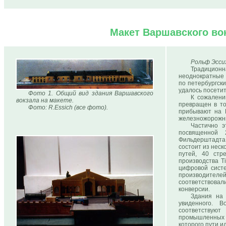
Макет Варшавского вок
Рольф Эсси
Традицион
неоднократные 
по петербургск
удалось посетит
Фото 1. Общий вид здания Варшавского
К сожалени
вокзала на макете.
превращен в то
Фото: R.Essich (все фото).
прибывают на 
железножорожн
Частично э
посвященной 
Фильдерштадта.
состоит из неск
путей, 40 стр
производства T
цифровой систе
производителей
соответствова
конверсии.
Здания на
увиденного. 
соответствую
промышленных з
которого пути и