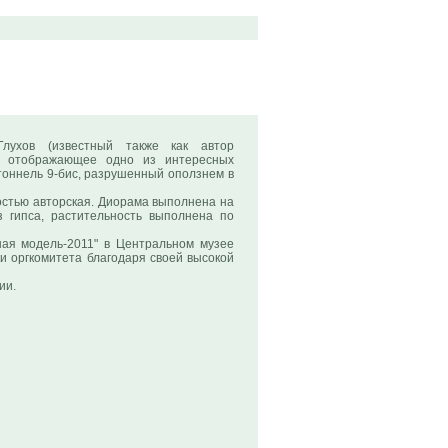
лухов (известный также как автор
у, отображающее одно из интересных
тоннель 9-бис, разрушенный оползнем в
остью авторская. Диорама выполнена на
з гипса, растительность выполнена по
ая модель-2011" в Центральном музее
ки оргкомитета благодаря своей высокой
ии.