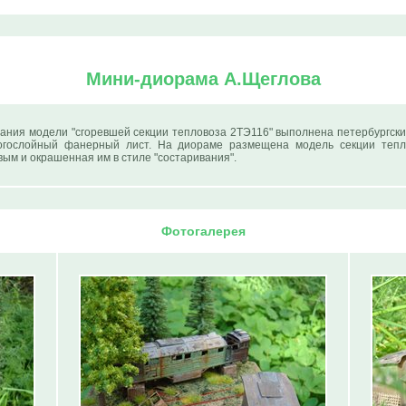
Мини-диорама А.Щеглова
ания модели "сгоревшей секции тепловоза 2ТЭ116" выполнена петербургск
ногослойный фанерный лист. На диораме размещена модель секции тепло
ым и окрашенная им в стиле "состаривания".
Фотогалерея