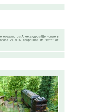
им моделистом Александром Щегловым в
воза 2ТЭ116, собранная из "кита" от