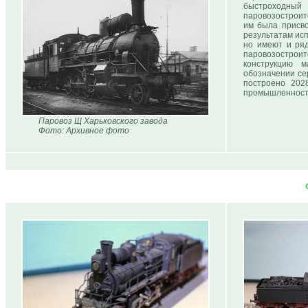
быстроходный
паровозостроите
им была присво
результатам ис
но имеют и ряд
паровозострои
конструкцию 
обозначении се
построено 202
промышленности
Паровоз Щ Харьковского завода
Фото: Архивное фото