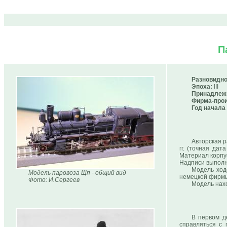
П
Разновидно
Эпоха:
III
Принадлеж
Фирма-прои
Год начала
Авторская 
гг. (точная дат
Материал корпус
Надписи выполн
Модель ход
Модель паровоза Щп - общий вид
немецкой фирмы
Фото: И.Сергеев
Модель нахо
В первом д
справляться с 