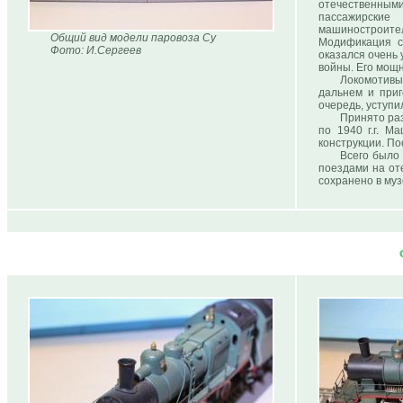
отечественным
пассажирские
машиностроите
Общий вид модели паровоза Су
Модификация с
Фото: И.Сергеев
оказался очень
войны. Его мощно
Локомотивы
дальнем и приг
очередь, уступ
Принято разл
по 1940 г.г. М
конструкции. По
Всего было
поездами на от
сохранено в муз