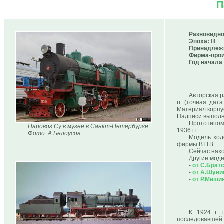
П
Разновидно
Эпоха:
III
Принадлеж
Фирма-прои
Год начала
Авторская 
гг. (точная дат
Материал корпус
Надписи выполн
Прототипом 
Паровоз Су в музее в Санкт-Петербурге.
1936 г.г.
Фото: А.Белоусов
Модель ход
фирмы ВТТВ.
Сейчас нахо
Другие моде
-
от С.Брат
-
от А.Шуви
-
от Р.Миши
К 1924 г. 
последовавшей 