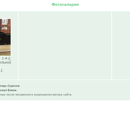
Фотогалерея
1-4-2,
ельной
 1.
горь Сергеев
.
хаил Блюм
.
ько после письменного разрешения автора сайта.