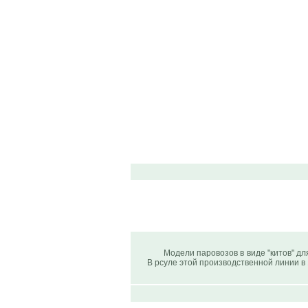
Модели паровозов в виде "китов" для
В рсуле этой производственной линии в 1