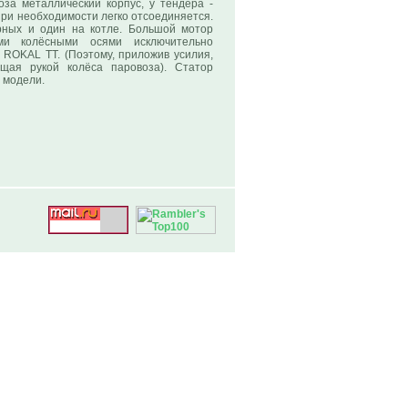
оза металлический корпус, у тендера -
при необходимости легко отсоединяется.
рных и один на котле. Большой мотор
и колёсными осями исключительно
 ROKAL TT. (Поэтому, приложив усилия,
ащая рукой колёса паровоза). Статор
 модели.