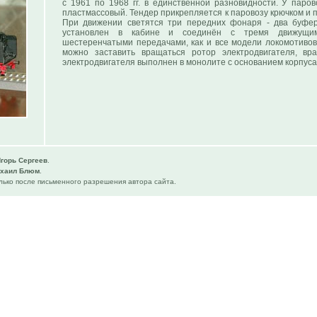
с 1961 по 1968 гг. в единственной разновидности. У паров
пластмассовый. Тендер прикрепляется к паровозу крючком и 
При движении светятся три передних фонаря - два буфе
установлен в кабине и соединён с тремя движущим
шестеренчатыми передачами, как и все модели локомотивов
можно заставить вращаться ротор электродвигателя, вр
электродвигателя выполнен в монолите с основанием корпуса
горь Сергеев
.
хаил Блюм
.
ько после письменного разрешения автора сайта.