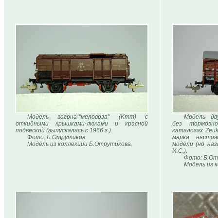
Модель вагона-"меловоза" (Kmm) с
Модель дв
откидными крышками-люками и красной
без тормозно
подвеской (выпускалась с 1966 г.).
каталогах Zeu
Фото: Б.Отрутиков
марка настоя
Модель из коллекции Б.Отрутикова.
модели (но наз
И.С.).
Фото: Б.От
Модель из 