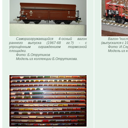
Саморазгружающийся 4-осный вагон
Вагон-"к
раннего выпуска (1967-68 гг.?) - с
(выпускался с 19
упрощённым ограждением тормозной
Фото: И.Се
площадки.
Модель из 
Фото: Б.Отрутиков
Модель из коллекции Б.Отрутикова.