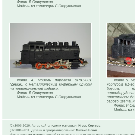
Фото: Б.Отрутиков
Модель из коллекции Б.Отрутикова.
Фото 4. Модель паровоза BR81-001
Фото 5. Мо
(Zeuke), с металлическим буферным брусом
корпусом 81-г
на первоначальной ходовке.
брусом, 
Фото: Б.Отрутиков
переоборудова
Модель из коллекции Б.Отрутикова.
пластмассы бе
серого цвета, 
Фото: И.Се
Модель из 
(C) 2006-
2026. Автор сайта, идея и материал:
Игорь Сергеев
.
(C) 2006-2011. Дизайн и программирование:
Михаил Блюм
.
Использование материалов сайта возможно только после письменного разрешения 