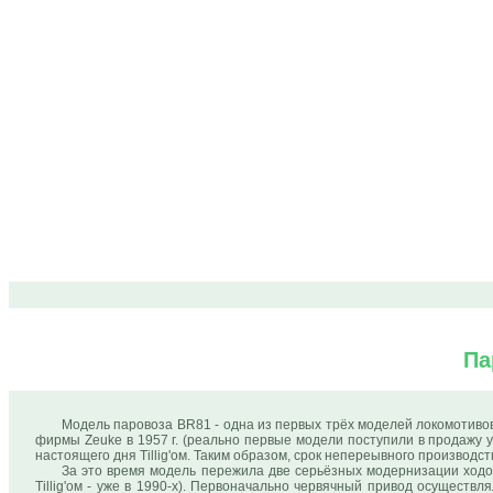
Па
Модель паровоза BR81 - одна из первых трёх моделей локомотивов
фирмы Zeuke в 1957 г. (реально первые модели поступили в продажу 
настоящего дня Tillig'ом. Таким образом, срок непереывного производст
За это время модель пережила две серьёзных модернизации ходов
Tillig'ом - уже в 1990-х). Первоначально червячный привод осуществ