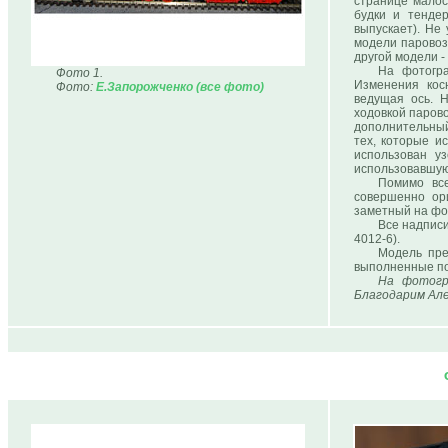
странице малос
будки и тендер
выпускает). Не
модели паровоз
другой модели -
На фотогра
Фото 1.
Изменения косн
Фото:
Е.Запорожченко (все фото)
ведущая ось. 
ходовкой парово
дополнительный
тех, которые и
использован у
использовавшуюс
Помимо все
совершенно ори
заметный на фот
Все надписи
4012-6).
Модель пре
выполненные по
На фотогр
Благодарим Але