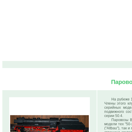
Парово
На рубеже 1
Члены этого кл
серийных моде
подвижного сос
серии 50.4.
Паровозы B
модели тех "50-
("Altbau"), так