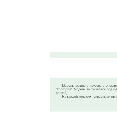
Модель мощного грузового электр
"Крокодил". Модель выпускалась под о
редкой).
На каждой тележке приводными явля