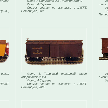
адник"
Фото 2. Полувагон ж.д. Пеннсильвании.
Фо
Фото: И.Сергеев
типа.
Снимок сделан на выставке в ЦМЖТ,
Фо
 ЦМЖТ,
Петербург, 2005.
С
Петер
вагон
Фото 5. Типичный товарный вагон
Ф
американских ж.д.
америк
Фото: И.Сергеев
Ф
 ЦМЖТ,
Снимок сделан на выставке в ЦМЖТ,
Петербург, 2005.