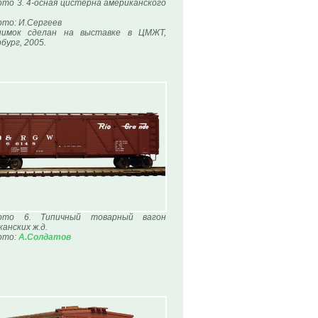
то 3. 4-осная цистерна американского
то: И.Сергеев
нимок сделан на выставке в ЦМЖТ,
бург, 2005.
ото 6. Типичный товарный вагон
анских ж.д.
ото:
А.Солдатов