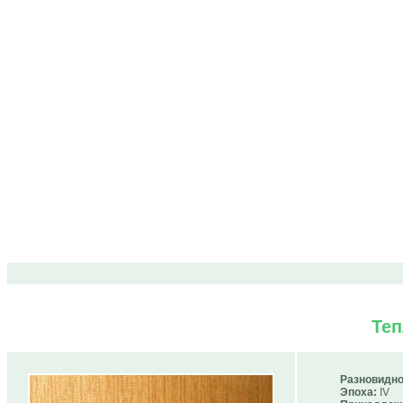
Те
Разновидно
Эпоха:
IV