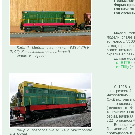
Принадлеж
Фирма-прои
Год начала
Год оконча
Модель теп
модели спаян и
тепловоза V100
заказ, в разли
Кадр 1. Модель тепловоза ЧМЭ-2 ("Б.В.-
более позднего
Ж.Д."), без остекления и надписей.
окраски и с раз
Фото: И.Сергеев
Другие мод
-
от ВТТВ
(с
-
от Tillig
(се
С 1958 г. 
электрическо
Чехословакии. 
СЖД получили с
Тепловозы 
(начиная с № 
тележками. Нов
серии, начиная 
522 тепловоза 
Большая час
Горьковской, П
Кадр 2. Тепловоз ЧМЭ2-120 в Московском
проводилось в 1
ж.д. музее.