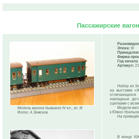
Пассажирские ваго
Разновидно
Эпоха:
III
Принадлеж
Фирма-прои
Год начала
Артикул:
21
Набор из 3х
на выставке «
отличающихся 
накладные дет
сцепками с воз
Модели ваго
Модель вагона бывшего IV кл., эп. III
к Южно-Уральск
Фото: А.Земсков
На приведё
В конце XI