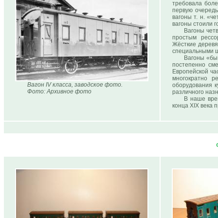
требовала боле
первую очередь
вагоны т. н. «ч
вагоны стоили г
Вагоны чет
простым ресс
Жёсткие деревя
специальными щи
Вагоны «быв
постепенно см
Европейской ча
многократно р
Вагон IV класса, заводское фото.
оборудования к
Фото: Архивное фото
различного наз
В наше вре
конца XIX века 