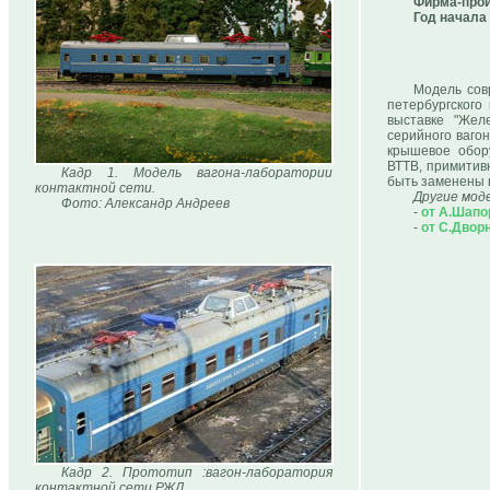
Фирма-прои
Год начала
Модель сов
петербургског
выставке "Жел
серийного ваго
крышевое обор
ВТТВ, примитив
Кадр 1. Модель вагона-лаборатории
быть заменены 
контактной сети.
Другие мод
Фото: Александр Андреев
-
от А.Шап
-
от С.Двор
Кадр 2. Прототип :вагон-лаборатория
контактной сети РЖД.