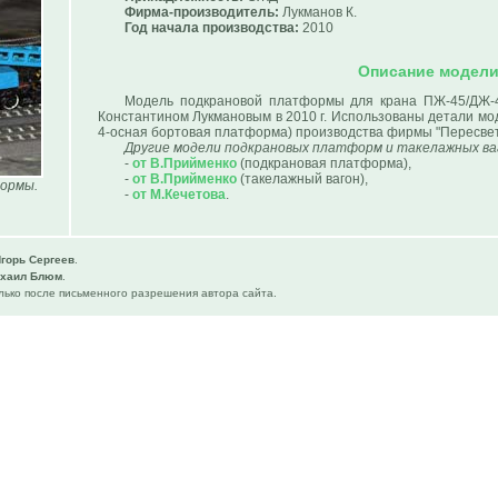
Фирма-производитель:
Лукманов К.
Год начала производства:
2010
Описание модел
Модель подкрановой платформы для крана ПЖ-45/ДЖ-4
Константином Лукмановым в 2010 г. Использованы детали мо
4-осная бортовая платформа) производства фирмы "Пересвет
Другие модели подкрановых платформ и такелажных ва
-
от В.Прийменко
(подкрановая платформа),
-
от В.Прийменко
(такелажный вагон),
формы.
-
от М.Кечетова
.
горь Сергеев
.
хаил Блюм
.
ько после письменного разрешения автора сайта.