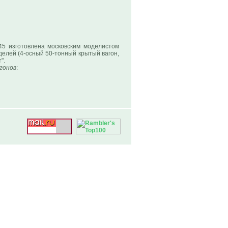
и
5 изготовлена московским моделистом
делей (4-осный 50-тонный крытый вагон,
".
гонов
: