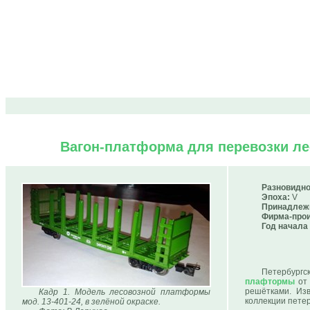
Вагон-платформа для перевозки лес
Разновидно
Эпоха:
V
Принадлеж
Фирма-прои
Год начала
Петербург
плафтормы
от 
решётками. Из
Кадр 1. Модель лесовозной платформы
коллекции петер
мод. 13-401-24, в зелёной окраске.