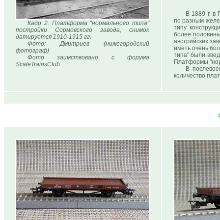
В 1889 г. 
по разным желе
Кадр 2. Платформа "нормального типа"
типу конструкц
постройки Сормовского завода, снимок
более половины
датируется 1910-1915 гг.
австрийских зав
Фото: Дмитриев (нижегородский
иметь очень бол
фотограф)
типа" были введ
Фото заимствовано с форума
Платформы "нор
ScaleTrainsClub
В послевое
количество плат