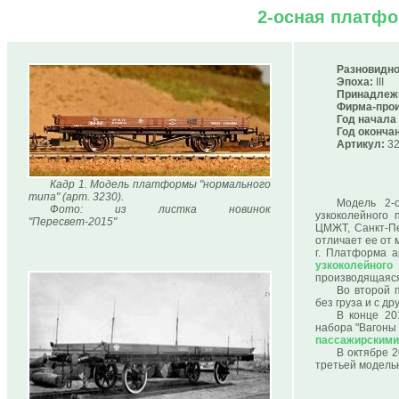
2-осная платфо
Разновидно
Эпоха:
III
Принадлеж
Фирма-прои
Год начала
Год оконча
Артикул:
32
Кадр 1. Модель платформы "нормального
типа" (арт. 3230).
Модель 2-
Фото: из листка новинок
узкоколейного
"Пересвет-2015"
ЦМЖТ, Санкт-Пе
отличает ее от
г. Платформа а
узкоколейного
производящаяся 
Во второй 
без груза и с др
В конце 20
набора "Вагоны 
пассажирскими 
В октябре 
третьей модель