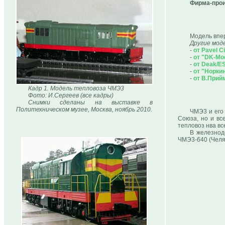
Фирма-прои
Модель впер
Другие мод
-
от Pavel C
-
от "DK-Mod
-
от Deak/E
-
от "Норки
-
от В.Прий
Кадр 1. Модель тепловоза ЧМЭ3
Фото: И.Сергеев (все кадры)
Снимки сделаны на выставке в
Политехническом музее, Москва, ноябрь 2010.
ЧМЭ3 и его
Союза, но и вс
тепловоз нва вс
В железнод
ЧМЭ3-640 (Челя