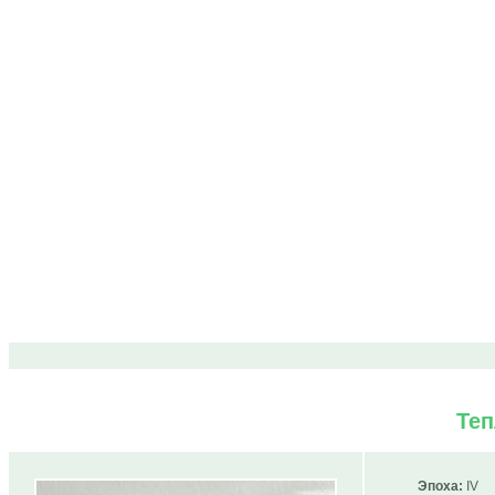
Те
Эпоха:
IV