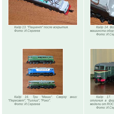
Кадр 13. "Пациент" после вскрытия.
Кадр 14. В
Фото: И.Сергеев
машинста обору
Фото: И.Се
Кадр 16. Три "Маши". Сверху вниз:
Кадр 17. 
"Пересвет", "Тиллиг", "Роко".
отличия в фо
Фото: И.Сергеев
модели от ROCO
Фото: И.Се