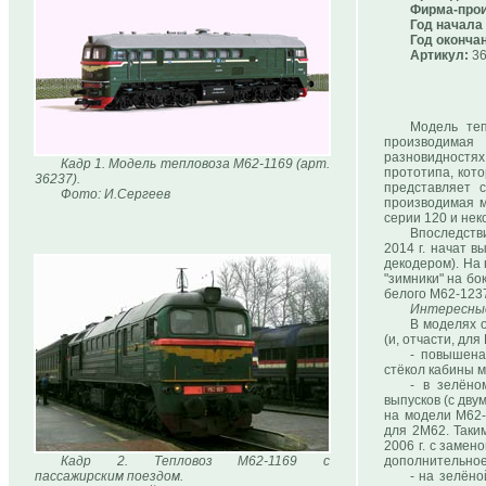
Фирма-прои
Год начала
Год оконча
Артикул:
36
Модель теп
производимая
разновидностя
Кадр 1. Модель тепловоза М62-1169 (арт.
прототипа, кот
36237).
представляет 
Фото: И.Сергеев
производимая м
серии 120 и нек
Впоследств
2014 г. начат в
декодером). На
"зимники" на б
белого М62-123
Интересны
В моделях о
(и, отчасти, для
- повышена
стёкол кабины м
- в зелёно
выпусков (с дву
на модели М62-
для 2М62. Таки
2006 г. с замен
Кадр 2. Тепловоз М62-1169 с
дополнительное
пассажирским поездом.
- на зелён