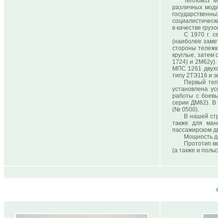
Тепловоз М
различных моди
государственн
социалистически
в качестве груз
С 1970 г. 
(наиболее заме
стороны тележки
круглые, затем 
1724) и 2М62у).
МПС 1261 двухс
типу 2ТЭ116 и э
Первый теп
установлена у
работы с боев
серии ДМ62). В
(№ 0500).
В нашей стр
также для ман
пассажирском д
Мощность ди
Прототип мо
(а также и поль