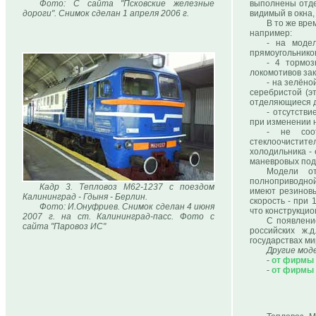
Фото: С сайта "Псковские железные
выполнены отде
дороги". Снимок сделан 1 апреля 2006 г.
видимый в окна
В то же вре
например:
- на модел
прямоугольников
- 4 тормоз
локомотивов зак
- на зелёно
серебристой (э
отделяющиеся д
- отсутств
при изменении 
- не соо
стеклоочистит
холодильника - 
маневровых под
Модели от
полноприводной
Кадр 3. Тепловоз М62-1237 с поездом
имеют резинов
Калининград - Гдыня - Берлин.
скорость - при 
Фото: И.Онуфриев. Снимок сделан 4 июня
что конструкцио
2007 г. на ст. Калининград-пасс. Фото с
С появлени
сайта "Паровоз ИС"
российских ж.
государствах мир
Другие мод
-
от фирмы "
-
от фирмы 