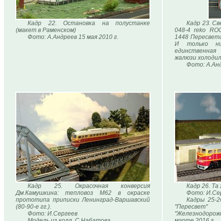
Кадр 22. Остановка на полустанке
Кадр 23. Св
(макет в Раменском)
048-4 reko RO
Фото: А.Андреев 15 мая 2010 г.
1448 Пересвет&
И только ни
единственная
жалюзи холоди
Фото: А.Анд
Кадр 25. Окрасочная конверсия
Кадр 26. Та
Дм.Камушкина: тепловоз М62 в окраске
Фото: И.Се
прототипа приписки Ленинград-Варшавский
Кадры 25-
(80-90-е гг.).
"Пересве
Фото: И.Сергеев
"Железнодорож
Модель из колл. С.Набатова.
марте 2016 г.