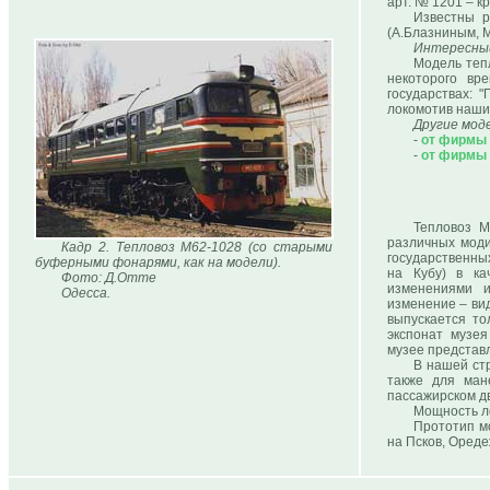
арт. № 1201 – к
Известны р
(А.Блазниным, М
Интересны
Модель теп
некоторого вр
государствах: "
локомотив наших
Другие мод
-
от фирмы "
-
от фирмы
Тепловоз М
различных моди
Кадр 2. Тепловоз М62-1028 (со старыми
государственных
буферными фонарями, как на модели).
на Кубу) в ка
Фото: Д.Отте
изменениями и
Одесса.
изменение – вид
выпускается то
экспонат музе
музее представ
В нашей стр
также для ман
пассажирском д
Мощность ло
Прототип м
на Псков, Ореде