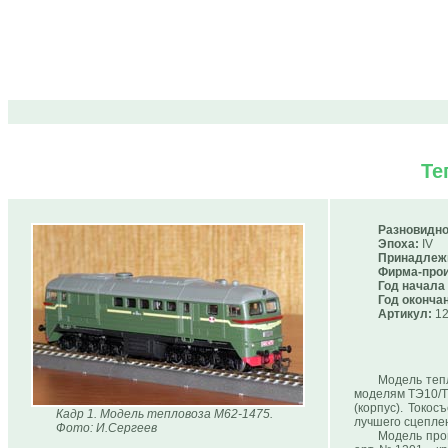
Те
Разновидно
Эпоха:
IV
Принадлеж
Фирма-прои
Год начала
Год оконча
Артикул:
12
Модель тепл
моделям ТЭ10/ТЭ
(корпус). Токо
Кадр 1. Модель тепловоза М62-1475.
лучшего сцепле
Фото: И.Сергеев
Модель про