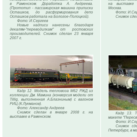
в Раменском. Доработка А. Андреева.
на выставке 
(Прототип - пассажирская машина приписки
Москва.
Осташков, до расформирования депо
Фото: И.Се
Осташков работала на Бологое-Полоцкой).
Снимок сдел
Фото: И.Сергеев
Новые надписи нанесены благодаря
декалям-"переводилкам" от ростовских
производителей. Снимок сделан 23 января
2007 г.
Кадр 12. Модель тепловоза М62 РЖД из
коллекции Дм. Мамина (конверсия модели от
Tillig, выполненная А.Блазниным) с вагоном
РИЦ (К.Лукманов).
Фото: Александр Андреев
Снимок сделан в январе 2008 г. на
Кадр 13. 
выставке в Раменском.
макете "Пересв
Фото: И.Се
Снимок сд
Петербург, в м