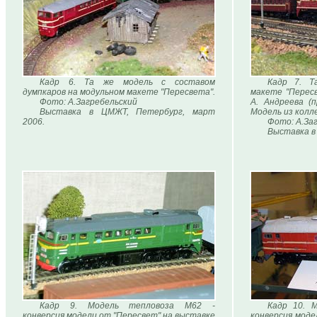
Кадр 6. Та же модель с составом
Кадр 7. Т
думпкаров на модульном макете "Пересвета".
макете "Пересв
Фото: А.Загребельский
А. Андреева (
Выставка в ЦМЖТ, Петербург, март
Модель из колле
2006.
Фото: А.За
Выставка в 
Кадр 9. Модель тепловоза М62 -
Кадр 10. 
конверсия модели от "Пересвет" на выставке
конверсия моде