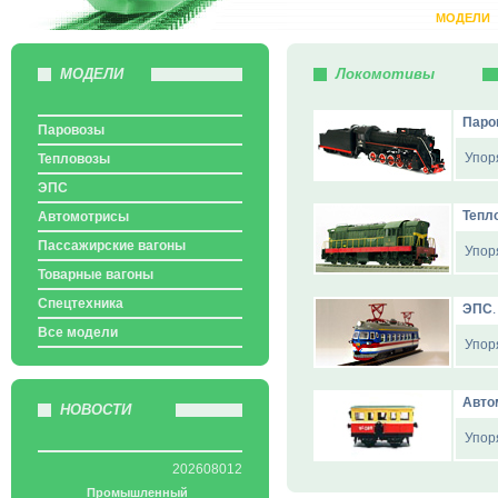
МОДЕЛИ
МОДЕЛИ
Локомотивы
Паро
Паровозы
Упор
Тепловозы
ЭПС
Тепл
Автомотрисы
Пассажирские вагоны
Упор
Товарные вагоны
Спецтехника
ЭПС
Все модели
Упор
Авто
НОВОСТИ
Упор
202608012
Промышленный