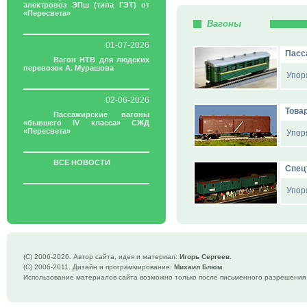
электровоз ЭПш (типа ГЭТ) от
«Пересвета»
Вагоны
01-07-2026
Пасс
Вагон НТВ для людских
перевозок А. Мурашова
Упор
02-06-2026
Това
Пассажирские вагоны
«бывшего IV класса» СЖД
«Пересвета»
Упор
ВСЕ НОВОСТИ
Спец
Упор
(C) 2006-
2026. Автор сайта, идея и материал:
Игорь Сергеев
.
(C) 2006-2011. Дизайн и программирование:
Михаил Блюм
.
Использование материалов сайта возможно только после письменного разрешения 