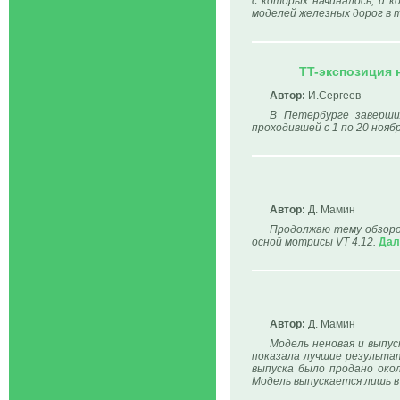
с которых начиналось, и к
моделей железных дорог в т
TT-экспозиция 
Автор:
И.Сергеев
В Петербурге заверши
проходившей с 1 по 20 нояб
Автор:
Д. Мамин
Продолжаю тему обзоров
осной мотрисы VT 4.12.
Дал
Автор:
Д. Мамин
Модель неновая и выпус
показала лучшие результа
выпуска было продано око
Модель выпускается лишь в 