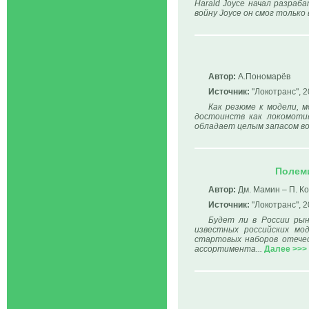
Harald Joyce начал разраб
войну Joyce он смог только
Автор:
А.Пономарёв
Источник:
"Локотранс", 2
Как резюме к модели, 
достоинств как локомотив
обладает целым запасом во
Полеми
Автор:
Дм. Мамин – П. К
Источник:
"Локотранс", 2
Будет ли в России рын
известных российских мо
стартовых наборов отечес
ассортимента...
Далее >>>