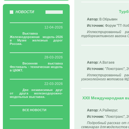
Турб
НОВОСТИ
Автор:
В.Обрывин
Источник:
Форум "ТТ-Хоб
12-04-2026
Иллюстрированный р
Выставка
турбореактивного вагона С
Железнодорожная модель-2026
в Музее железных дорог
России.
28-03-2026
Автор:
А.Ватаев
Весенняя выставка
Фестиваль - техническая модель
Источник:
"Локотранс", 2
в ЦМЖТ.
Иллюстрированный ра
узкоколейного мотовоза МД
22-03-2026
Две независимых друг
от друга железнодорожно-
модельных выставки.
XXII Международная в
ВСЕ НОВОСТИ
Автор:
А.Райкерус
Источник:
"Локотранс", 2
Подробный рассказ от п
семинарах для моделистов и