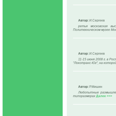
Автор:
И.Сергеев
ретья московская вы
Политехническом музее Мо
Автор:
И.Сергеев
11-15 июня 2008 г. в Р
"Локотранс-Юг", на которо
Автор:
Р.Мишин
Любопытные размышлен
типоразмерах
Далее >>>