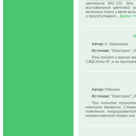
автобусов ЗИС-155. Это
воспоминания цветовой г
железных дорог у меня выз
и присутствуют...
Далее >
«
Автор:
А. Чернышев
Источник:
"Локотранс", 2
Речь пойдёт о вагоне м
СЖД эпохи III", а на прилавк
Автор:
Р.Мишин
Источник:
"Локотранс", 2
При попытке тронутьс
начинала движение. Стави
поведение, напрашивается
некачественной сборке или 