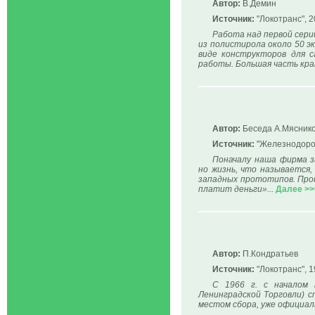
Автор:
В.Демин
Источник:
"Локотранс", 2
Работа над первой сери
из полистирола около 50 э
виде конструкторов для с
работы. Большая часть кран
Автор:
Беседа А.Мяснико
Источник:
"Железнодорож
Поначалу наша фирма з
но жизнь, что называется,
западных прототипов. Про
платит деньги»...
Далее >>
Автор:
П.Кондратьев
Источник:
"Локотранс", 1
С 1966 г. с началом
Ленинградской Торговли) с
местом сбора, уже официал