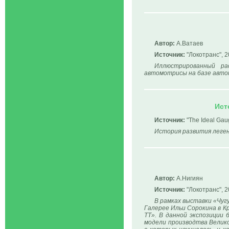
Автор:
А.Ватаев
Источник:
"Локотранс", 2
Иллюстрированный ра
автомотрисы на базе автом
Ист
Источник:
"The Ideal Gaug
История развития леген
Автор:
А.Нигиян
Источник:
"Локотранс", 2
В рамках выставки «Чуг
Галерее Ильи Сорокина в Кр
ТТ». В данной экспозиции
модели производтва Велико