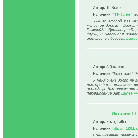
Автор:
Th.Bradler
Источник:
"TT-Kurier"
, 2
Уже во второй раз мы
железной дороги - фирмы 
Ремшейде. Директор «Пере
клуб», и благодаря этом
интересную беседу...
Далее
Автор:
А.Земсков
Источник:
"Локотранс", 2
У меня очень долго не 
лет профессионального про
пригодную для изложения 
перечисление дат
Далее >
История TT
Автор:
Bozo, Laffin
Источник:
http://m120.by.
Соединенные Штаты Аме