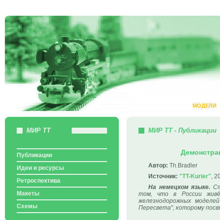
МОДЕЛИ
МИР ТТ
МИР ТТ - Публикации
Демонстрац
Публикации
Автор:
Th.Bradler
Идеи и ресурсы
Источник:
"TT-Kurier"
, 2
Ретроспектива
На немецком языке.
Ст
Макеты
том, что в России живё
железнодорожных моделей
Схемы
Пересвета", которому посв