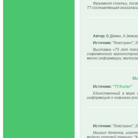
Фрагмент статьи, посвя
ТТ-составляющая оказалась 
Автор:
В.Дёмин, А.Земск
Источник:
"Локотранс", 2
Выставка «75 лет поез
современного вагонострое
много информации, малоизв
Мо
Источник:
"TT-Kurier"
Единственный в мире с
информацию о новинках ро
Источник:
"Локотранс", 2
Михаил Кечетов, изгот
модели путевой техники: "