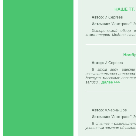
НАШЕ ТТ. 
Автор:
И.Сергеев
Источник:
"Локотранс", 2
Исторический обзор р
комментарии. Модели, ста
Ноябр
Автор:
И.Сергеев
В этом году вместо 
испытательного полигона 
доступа массовых посети
записи...
Далее >>>
Автор:
А.Чернышов
Источник:
"Локотранс", 2
В статье - размышлен
успешным опытом её изгот