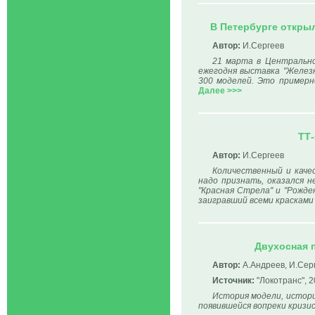
В Петербурге откры
Автор:
И.Сергеев
21 марта в Центральн
ежегодня выставка "Железн
300 моделей. Это примерно
Далее >>>
ТТ-
Автор:
И.Сергеев
Количественный и каче
надо признать, оказался н
"Красная Стрела" и "Рожде
заигравший всеми красками
Двухосная 
Автор:
А.Андреев, И.Сер
Источник:
"Локотранс", 2
История модели, истори
появившейся вопреки кризис