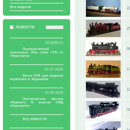
Все модели
2
НОВОСТИ
2
202608012
0
Промышленный
электровоз ЭПш (типа ГЭТ) от
«Пересвета»
1
01-07-2026
Вагон НТВ для людских
перевозок А. Мурашова
1
02-06-2026
Пассажирские вагоны
«бывшего IV класса» СЖД
«Пересвета»
3
ВСЕ НОВОСТИ