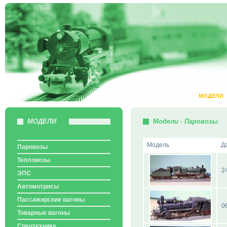
МОДЕЛИ
МОДЕЛИ
Модели - Паровозы
Модель
Д
Паровозы
Тепловозы
2
ЭПС
Автомотрисы
Пассажирские вагоны
0
Товарные вагоны
Спецтехника