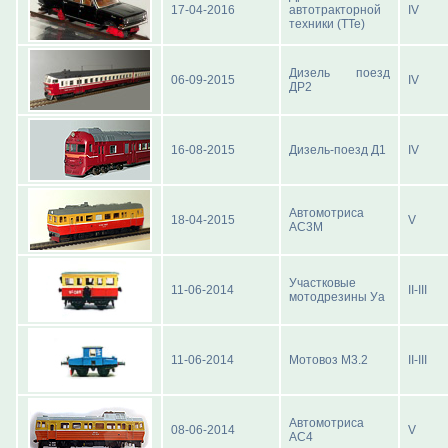
17-04-2016
автотракторной
IV
техники (ТТе)
Дизель поезд
06-09-2015
IV
ДР2
16-08-2015
Дизель-поезд Д1
IV
Автомотриса
18-04-2015
V
АС3М
Участковые
11-06-2014
II-III
мотодрезины Уа
11-06-2014
Мотовоз М3.2
II-III
Автомотриса
08-06-2014
V
АС4