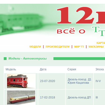
КАРТА
|
|
|
МОДЕЛИ
ПРОИЗВОДИТЕЛИ
МИР ТТ
МАГАЗИНЫ
Модели - Автомотрисы
Модель
Дата
Серия
Эпоха
Дизель-поезд Д1
23-07-2020
IV-V
Юрия Кацапова
17-02-2018
Дизель-поезд ДП
III