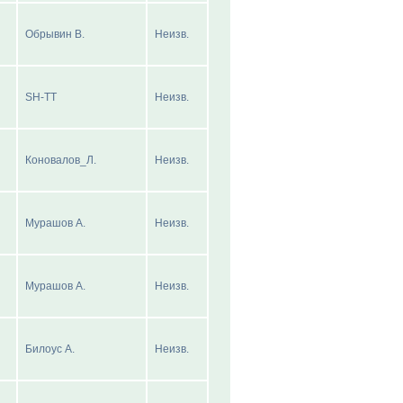
Обрывин В.
Неизв.
SH-TT
Неизв.
Коновалов_Л.
Неизв.
Мурашов А.
Неизв.
Мурашов А.
Неизв.
Билоус А.
Неизв.