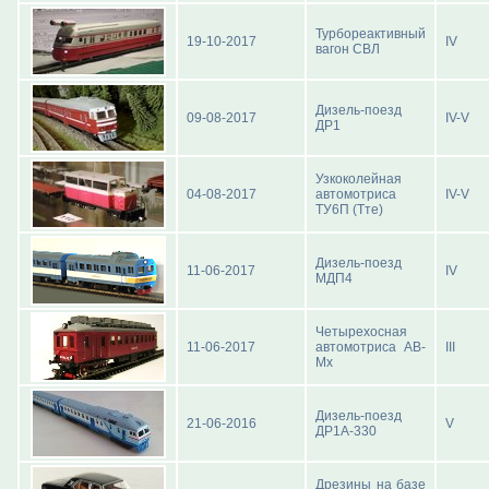
Турбореактивный
19-10-2017
IV
вагон СВЛ
Дизель-поезд
09-08-2017
IV-V
ДР1
Узкоколейная
04-08-2017
автомотриса
IV-V
ТУ6П (Тте)
Дизель-поезд
11-06-2017
IV
МДП4
Четырехосная
11-06-2017
автомотриса АВ-
III
Мх
Дизель-поезд
21-06-2016
V
ДР1А-330
Дрезины на базе