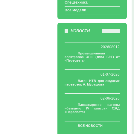
Спецтехника
Все модели
НОВОСТИ
202608012
Промышленный
электровоз ЭПш (типа ГЭТ) от
«Пересвета»
01-07-2026
Вагон НТВ для людских
перевозок А. Мурашова
02-06-2026
Пассажирские вагоны
«бывшего IV класса» СЖД
«Пересвета»
ВСЕ НОВОСТИ