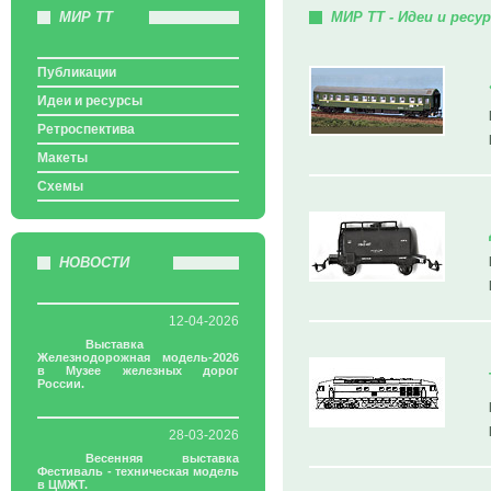
МИР ТТ
МИР ТТ - Идеи и ресу
Публикации
Идеи и ресурсы
Ретроспектива
Макеты
Схемы
НОВОСТИ
12-04-2026
Выставка
Железнодорожная модель-2026
в Музее железных дорог
России.
28-03-2026
Весенняя выставка
Фестиваль - техническая модель
в ЦМЖТ.