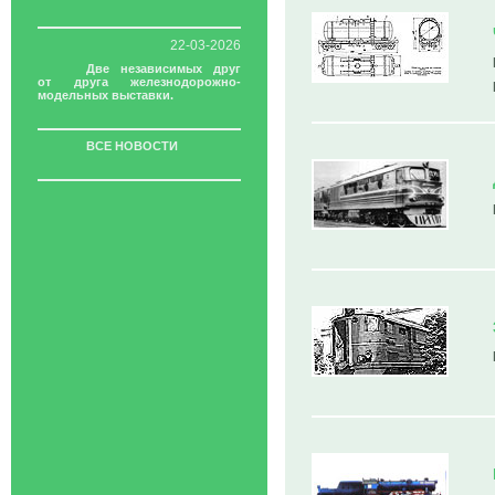
22-03-2026
Две независимых друг
от друга железнодорожно-
модельных выставки.
ВСЕ НОВОСТИ