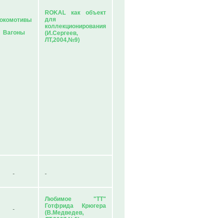
ROKAL как объект
для
окомотивы
коллекционирования
Вагоны
(И.Сергеев,
ЛТ,2004,№9)
-
-
Любимое "ТТ"
Готфрида Крюгера
-
(В.Медведев,