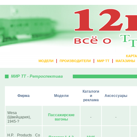
КАРТА
|
|
|
МОДЕЛИ
ПРОИЗВОДИТЕЛИ
МИР ТТ
МАГАЗИНЫ
МИР ТТ - Ретроспектива
Каталоги
Фирма
Модели
и
Аксессуары
реклама
Wesa
Пассажирские
(Швейцария),
-
-
вагоны
1945-?
H.P. Products Co