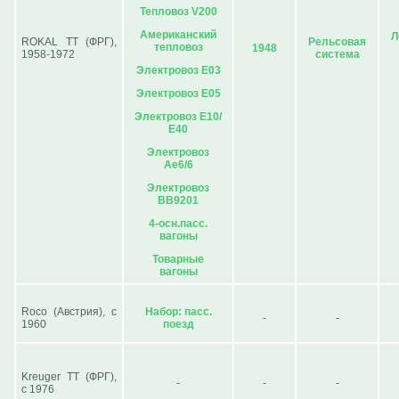
Тепловоз V200
Американский
Л
ROKAL ТТ (ФРГ),
Рельсовая
тепловоз
1948
1958-1972
система
Электровоз Е03
Электровоз Е05
Электровоз Е10/
Е40
Электровоз
Ае6/6
Электровоз
ВВ9201
4-осн.пасс.
вагоны
Товарные
вагоны
Roco (Австрия), с
Набор: пасс.
-
-
1960
поезд
Kreuger TT (ФРГ),
-
-
-
с 1976