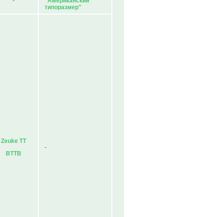
-
"Американский
типоразмер"
Zeuke TT
-
BTTB