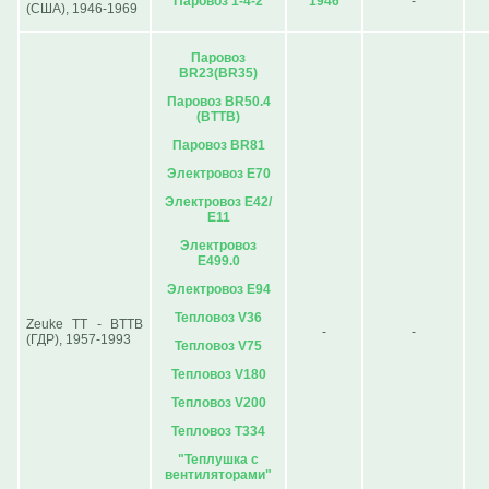
Паровоз 1-4-2
1946
-
(США), 1946-1969
Паровоз
BR23(BR35)
Паровоз BR50.4
(ВТТВ)
Паровоз BR81
Электровоз Е70
Электровоз Е42/
Е11
Электровоз
Е499.0
Электровоз Е94
Тепловоз V36
Zeuke TT - BTTB
-
-
(ГДР), 1957-1993
Тепловоз V75
Тепловоз V180
Тепловоз V200
Тепловоз Т334
"Теплушка с
вентиляторами"