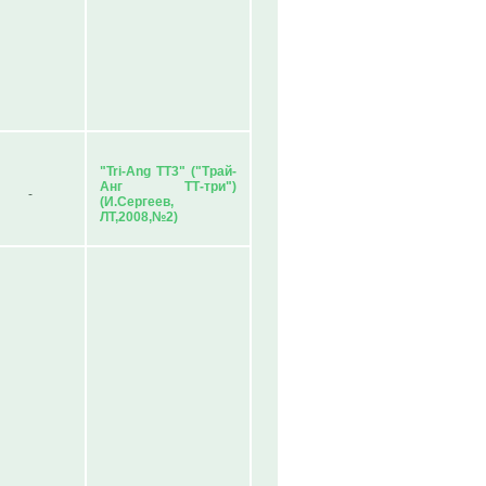
"Tri-Ang TT3" ("Трай-
Анг ТТ-три")
-
(И.Сергеев,
ЛТ,2008,№2)