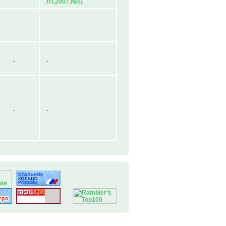
ЛТ,2007,№5)
-
-
-
-
-
-