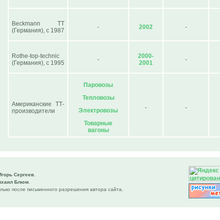
Beckmann TT
-
2002
-
(Германия), с 1987
Rothe-top-technic
2000-
-
-
(Германия), с 1995
2001
Паровозы
Тепловозы
Американские ТТ-
-
-
Электровозы
производители
Товарные
вагоны
Игорь Сергеев
.
ихаил Блюм
.
лько после письменного разрешения автора сайта.