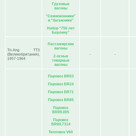
Грузовые
вагоны
"Семиоконники"
и "багажники"
Набор "750 лет
Берлину"
Пассажирские
вагоны
Tri-Ang TT3
(Великобритания),
-
-
2-осные
1957-1964
товарные
вагоны
Паровоз BR03
Паровоз BR24
Паровоз BR71
Паровоз BR85
Паровоз
BR89.005
Паровоз
BR89.7314
Тепловоз V60